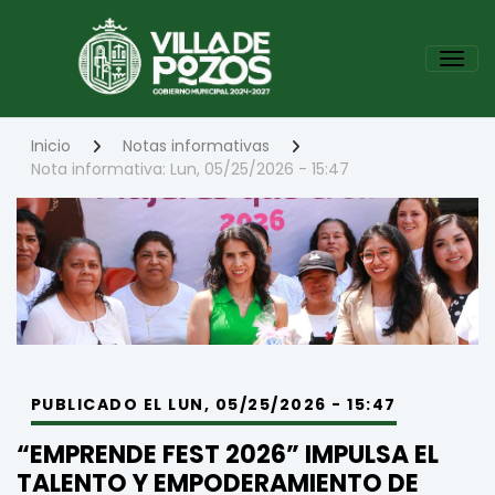
Pasar
al
Tog
contenido
principal
Inicio
Notas informativas
Nota informativa: Lun, 05/25/2026 - 15:47
PUBLICADO EL LUN, 05/25/2026 - 15:47
“EMPRENDE FEST 2026” IMPULSA EL
TALENTO Y EMPODERAMIENTO DE