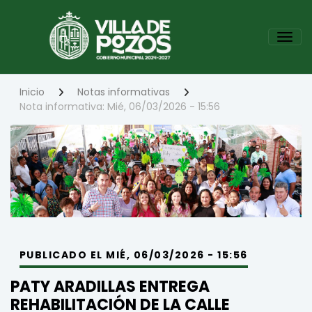
Pasar
al
Tog
contenido
principal
Inicio
Notas informativas
Nota informativa: Mié, 06/03/2026 - 15:56
PUBLICADO EL MIÉ, 06/03/2026 - 15:56
PATY ARADILLAS ENTREGA
REHABILITACIÓN DE LA CALLE