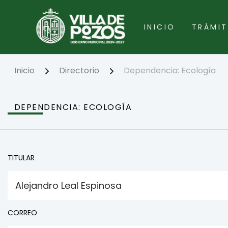
Pasar
al
contenido
INICIO
TRÁMIT
principal
Inicio
Directorio
Dependencia: Ecología
DEPENDENCIA: ECOLOGÍA
TITULAR
Alejandro Leal Espinosa
CORREO