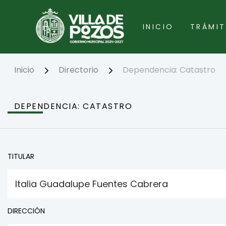
Pasar
al
contenido
INICIO
TRÁMIT
principal
Inicio
Directorio
Dependencia: Catastro
DEPENDENCIA: CATASTRO
TITULAR
Italia Guadalupe Fuentes Cabrera
DIRECCIÓN