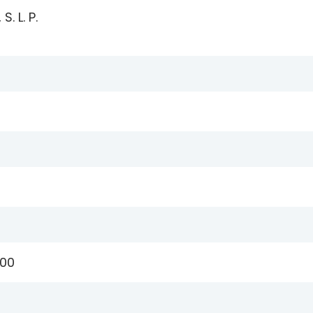
. L. P.
:00