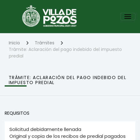
Pasar
al
Tog
contenido
principal
Inicio
Trámites
Trámite:
Aclaración del pago indebido del impuesto
predial
TRÁMITE:
ACLARACIÓN DEL PAGO INDEBIDO DEL
IMPUESTO PREDIAL
REQUISITOS
Solicitud debidamente llenada
Original y copia de los recibos de predial pagados