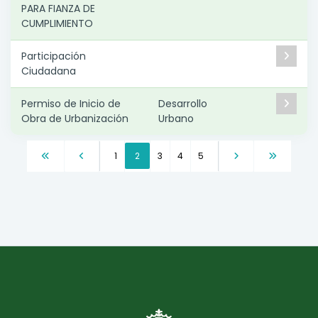
PARA FIANZA DE
CUMPLIMIENTO
Participación
Ciudadana
Permiso de Inicio de
Desarrollo
Obra de Urbanización
Urbano
Paginación
Primera
Página
Página
1
Página
2
Página
3
Página
4
Página
5
Siguiente
Última
página
anterior
actual
página
página